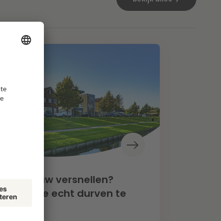
oningbouw versnellen?
een als we echt durven te
zen”