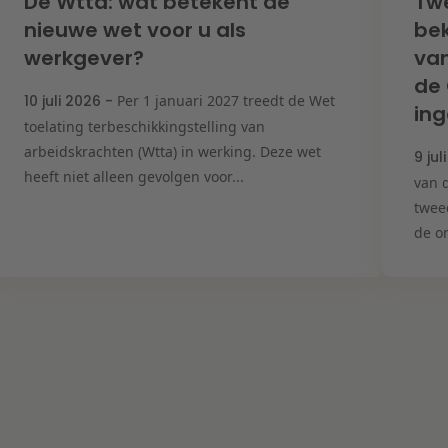
De Wtta: wat betekent de
Tw
nieuwe wet voor u als
bek
werkgever?
van
de
10 juli 2026 -
Per 1 januari 2027 treedt de Wet
ing
toelating terbeschikkingstelling van
arbeidskrachten (Wtta) in werking. Deze wet
9 jul
heeft niet alleen gevolgen voor...
van d
twee
de on