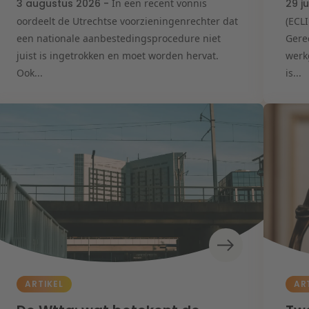
3 augustus 2026 -
In een recent vonnis
29 j
oordeelt de Utrechtse voorzieningenrechter dat
(ECL
een nationale aanbestedingsprocedure niet
Gere
juist is ingetrokken en moet worden hervat.
werk
Ook...
is...
ARTIKEL
AR