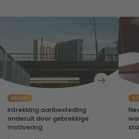
ARTIKEL
AR
Intrekking aanbesteding
Nev
onderuit door gebrekkige
wan
motivering
st