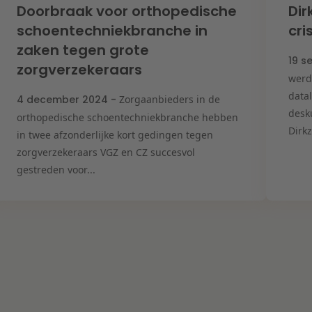
Doorbraak voor orthopedische
Dir
schoentechniekbranche in
cr
zaken tegen grote
19 s
zorgverzekeraars
werd
data
4 december 2024 -
Zorgaanbieders in de
desk
orthopedische schoentechniekbranche hebben
Dirkz
in twee afzonderlijke kort gedingen tegen
zorgverzekeraars VGZ en CZ succesvol
gestreden voor...