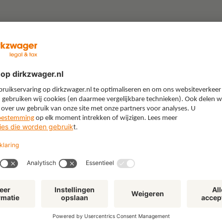
“Gebruik je boerenverstand’:
"W
lessen uit een juridische
All
loopbaan in de energiewereld
kie