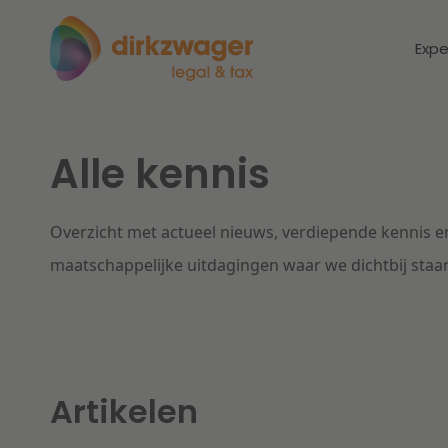
Expe
Alle kennis
Expertises
Thema's
Corporate / M&A
Overzicht met actueel nieuws, verdiepende kennis en
Dichtbij de
Dic
energietransitie
to
maatschappelijke uitdagingen waar we dichtbij staa
Banking & Finance
zo
Fiscaal
Lees meer
Lee
Arbeid & Pensioen
Artikelen
IT & Privacy