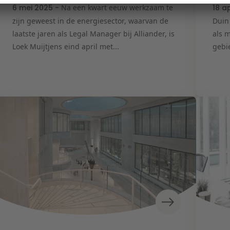
6 mei 2025 -
Na een kwart eeuw werkzaam te
18 a
zijn geweest in de energiesector, waarvan de
Duin
laatste jaren als Legal Manager bij Alliander, is
als 
Loek Muijtjens eind april met...
gebie