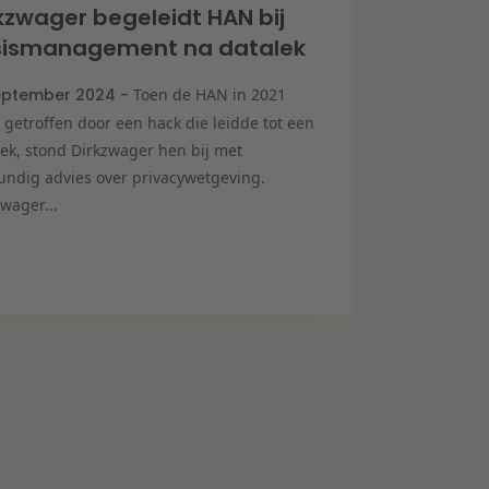
kzwager begeleidt HAN bij
isismanagement na datalek
eptember 2024 -
Toen de HAN in 2021
 getroffen door een hack die leidde tot een
lek, stond Dirkzwager hen bij met
undig advies over privacywetgeving.
wager...