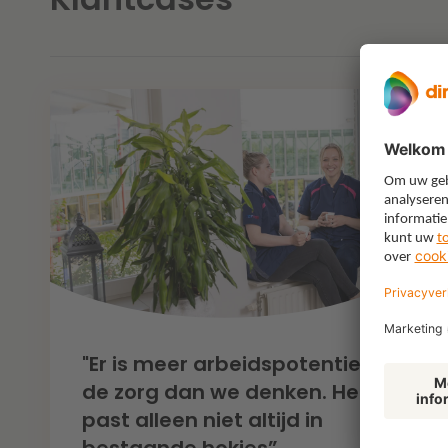
"Er is meer arbeidspotentieel in
de zorg dan we denken. Het
past alleen niet altijd in