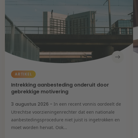
Contact
Herstructurering & Insolventie
Internationale partners
Nederlands
English
Energie
Nieuws
Dichtbij de kansen en uitdagingen in de
Zorg & Sociaal domein
woningbouw
Vastgoed
Lees meer
ARTIKEL
Intrekking aanbesteding onderuit door
Overheid & Omgeving
gebrekkige motivering
3 augustus 2026 -
In een recent vonnis oordeelt de
Aanbesteding & Mededinging
Utrechtse voorzieningenrechter dat een nationale
Dichtbij de wendbare onderneming
aanbestedingsprocedure niet juist is ingetrokken en
moet worden hervat. Ook...
Aansprakelijkheid & Verzekering
Lees meer