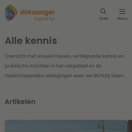
Expertises
Zoek
Menu
Corporate / M&A
Thema's
Alle kennis
Banking & Finance
Dichtbij de energietransitie
Kennis
Overzicht met actueel nieuws, verdiepende kennis en
Artikelen
Lees meer
Fiscaal
Events
praktische inzichten in het vakgebied en de
maatschappelijke uitdagingen waar we dichtbij staan.
Klantcases
Specialisten
Arbeid & Pensioen
Over ons
Artikelen
IT & Privacy
Dichtbij een toekomstbestendige zorg
Over Dirkzwager
Werken bij
IE & Innovatie
Lees meer