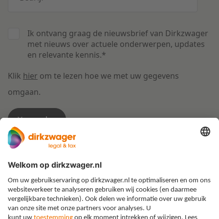
Ik ontvang graag de nieuwsbrief van Dirkzwager
met nieuws over actuele onderwerpen, updates
en relevante kennis.
*
Klik
hier
om te lezen hoe we met uw gegevens
omgaan.
Expertises
Thema’s