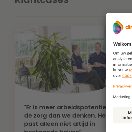
"Er is meer arbeidspotentieel in
de zorg dan we denken. Het
past alleen niet altijd in