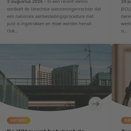
3 augustus 2026 -
In een recent vonnis
29 j
oordeelt de Utrechtse voorzieningenrechter dat
(ECL
een nationale aanbestedingsprocedure niet
Gere
juist is ingetrokken en moet worden hervat.
werk
Ook...
is...
ARTIKEL
AR