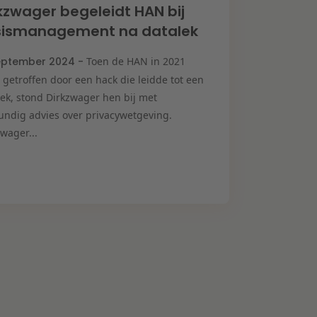
kzwager begeleidt HAN bij
isismanagement na datalek
eptember 2024 -
Toen de HAN in 2021
 getroffen door een hack die leidde tot een
lek, stond Dirkzwager hen bij met
undig advies over privacywetgeving.
wager...