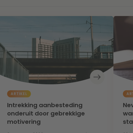
ARTIKEL
AR
Intrekking aanbesteding
Nev
onderuit door gebrekkige
wan
motivering
st