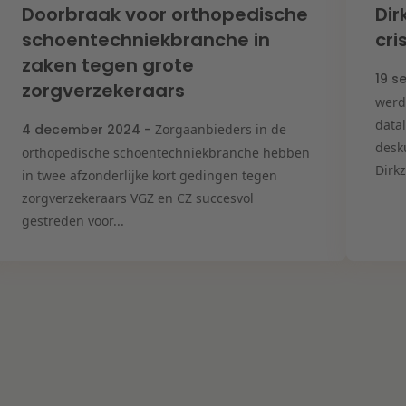
Doorbraak voor orthopedische
Dir
schoentechniekbranche in
cr
zaken tegen grote
19 s
zorgverzekeraars
werd
data
4 december 2024 -
Zorgaanbieders in de
desk
orthopedische schoentechniekbranche hebben
Dirkz
in twee afzonderlijke kort gedingen tegen
zorgverzekeraars VGZ en CZ succesvol
gestreden voor...