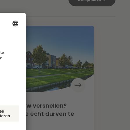
oningbouw versnellen?
een als we echt durven te
zen”