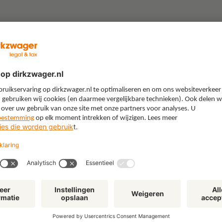
“Gebruik je boerenverstand’:
"W
lessen uit een juridische
All
loopbaan in de energiewereld
kie