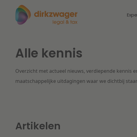
Expe
Alle kennis
Expertises
Thema's
Corporate / M&A
Overzicht met actueel nieuws, verdiepende kennis en
Dichtbij de
Dic
energietransitie
to
maatschappelijke uitdagingen waar we dichtbij staa
Banking & Finance
zo
Fiscaal
Lees meer
Lee
Arbeid & Pensioen
Artikelen
IT & Privacy