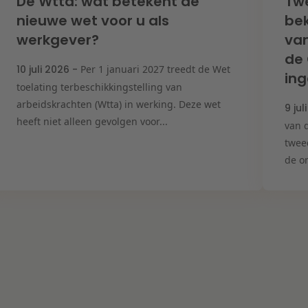
De Wtta: wat betekent de
Tw
nieuwe wet voor u als
bek
werkgever?
van
de
10 juli 2026 -
Per 1 januari 2027 treedt de Wet
ing
toelating terbeschikkingstelling van
arbeidskrachten (Wtta) in werking. Deze wet
9 jul
heeft niet alleen gevolgen voor...
van d
twee
de on