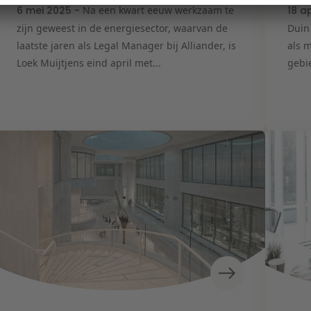
6 mei 2025 -
Na een kwart eeuw werkzaam te
18 a
zijn geweest in de energiesector, waarvan de
Duin
laatste jaren als Legal Manager bij Alliander, is
als 
Loek Muijtjens eind april met...
gebie