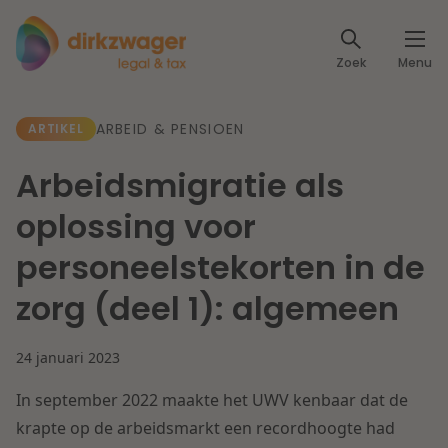
Expertises
Zoek
Menu
Corporate / M&A
Thema's
ARBEID & PENSIOEN
ARTIKEL
Banking & Finance
Dichtbij de energietransitie
Kennis
Arbeidsmigratie als
Artikelen
Lees meer
Fiscaal
oplossing voor
Events
personeelstekorten in de
Klantcases
Specialisten
Arbeid & Pensioen
zorg (deel 1): algemeen
Over ons
IT & Privacy
24 januari 2023
Dichtbij een toekomstbestendige zorg
Over Dirkzwager
Werken bij
In september 2022 maakte het UWV kenbaar dat de
IE & Innovatie
krapte op de arbeidsmarkt een recordhoogte had
Lees meer