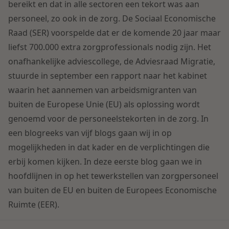
Contact
bereikt en dat in alle sectoren een tekort was aan
Herstructurering & Insolventie
Internationale partners
personeel, zo ook in de zorg. De Sociaal Economische
Nederlands
Raad (SER) voorspelde dat er de komende 20 jaar maar
Energie
liefst 700.000 extra zorgprofessionals nodig zijn. Het
Nieuws
onafhankelijke adviescollege, de Adviesraad Migratie,
Dichtbij de kansen en uitdagingen in de
stuurde in september een rapport naar het kabinet
Zorg & Sociaal domein
woningbouw
waarin het aannemen van arbeidsmigranten van
buiten de Europese Unie (EU) als oplossing wordt
Vastgoed
Lees meer
genoemd voor de personeelstekorten in de zorg. In
een blogreeks van vijf blogs gaan wij in op
Overheid & Omgeving
mogelijkheden in dat kader en de verplichtingen die
erbij komen kijken. In deze eerste blog gaan we in
hoofdlijnen in op het tewerkstellen van zorgpersoneel
Aanbesteding & Mededinging
van buiten de EU en buiten de Europees Economische
Dichtbij de wendbare onderneming
Ruimte (EER).
Aansprakelijkheid & Verzekering
Lees meer