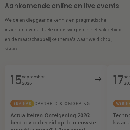
Aankomende online en live events
We delen diepgaande kennis en pragmatische
inzichten over actuele onderwerpen in het vakgebied
en de maatschappelijke thema's waar we dichtbij
staan.
15
17
september
se
2026
20
OVERHEID & OMGEVING
SEMINAR
WEBIN
Actualiteiten Onteigening 2026:
Techno
bent u voorbereid op de nieuwste
kwart
ontwikkelingen? | Roermond