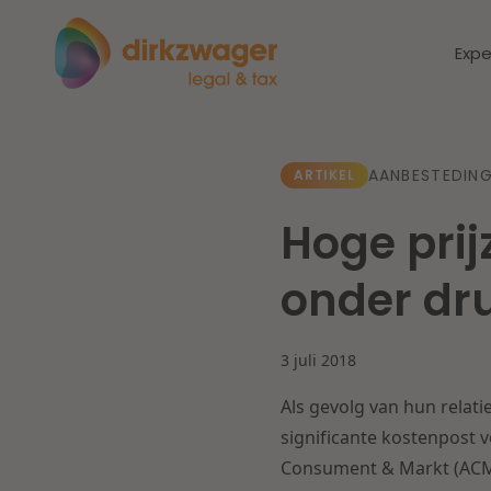
Expe
Expertises
Thema's
AANBESTEDING
ARTIKEL
Hoge pri
Corporate / M&A
Dichtbij de
Dic
onder dr
energietransitie
to
Banking & Finance
zo
3 juli 2018
Fiscaal
Lees meer
Lee
Als gevolg van hun relat
Arbeid & Pensioen
significante kostenpost 
Consument & Markt (ACM)
IT & Privacy