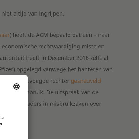
et altijd van ingrijpen.
waar
) heeft de ACM bepaald dat een – naar
S economische rechtvaardiging miste en
toriteit heeft in December 2016 zelfs al
Pfizer) opgelegd vanwege het hanteren van
uit bij de bevoegde rechter
gesneuveld
eerde) misbruik. De uitspraak van de
 toezichthouders in misbruikzaken over