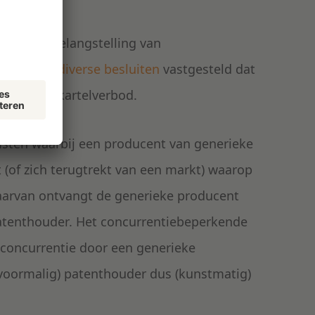
at in de belangstelling van
 heeft in
diverse besluiten
vastgesteld dat
n met het kartelverbod.
msten waarbij een producent van generieke
 (of zich terugtrekt van een markt) waarop
 daarvan ontvangt de generieke producent
patenthouder. Het concurrentiebeperkende
 concurrentie door een generieke
voormalig) patenthouder dus (kunstmatig)