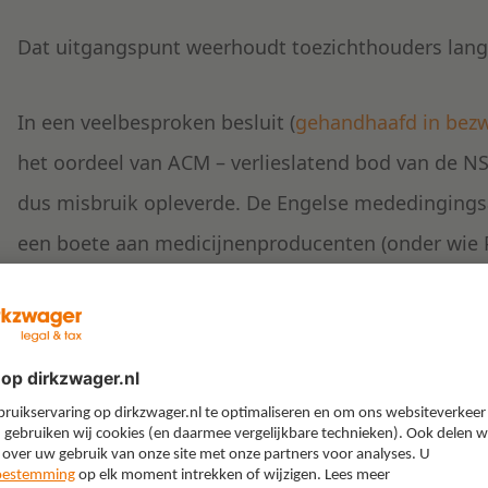
Dat uitgangspunt weerhoudt toezichthouders lang ni
In een veelbesproken besluit (
gehandhaafd in bez
het oordeel van ACM – verlieslatend bod van de N
dus misbruik opleverde. De Engelse mededingingsau
een boete aan medicijnenproducenten (onder wie 
excessieve prijzen. Op 7 juni 2018 is dat boetebesl
vanwege een onvoldoende motivering van het (bew
Engelse rechter bevestigt de hoge bewijslast voor
(excessief) prijsbeleid.
Pay-for-delay schikkingsovereenkomsten