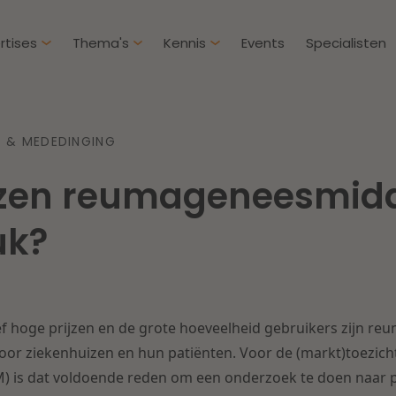
rtises
Thema's
Kennis
Events
Specialisten
Artikelen
Over D
 & MEDEDINGING
Klantcases
Intern
jzen reumageneesmid
IE & Innovatie
Overh
Nieuw
htbij een
Dichtbij de kansen en
uk?
ekomstbestendige
uitdagingen in de
Herstructurering & Insolventie
Aanbe
rg
woningbouw
Energie
Aansp
s meer
Lees meer
ief hoge prijzen en de grote hoeveelheid gebruikers zijn 
Zorg & Sociaal domein
Litiga
voor ziekenhuizen en hun patiënten. Voor de (markt)toezich
 is dat voldoende reden om een onderzoek te doen naar pr
Vastgoed
Onder