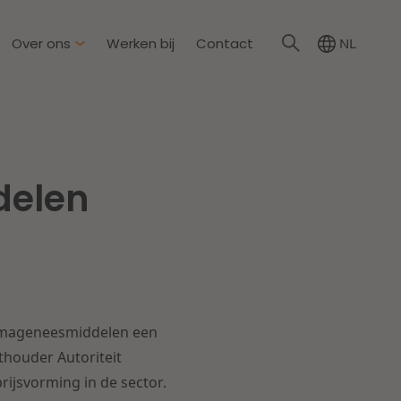
Over ons
Werken bij
Contact
NL
irkzwager
ationale partners
delen
eid & Omgeving
s
Dichtbij de wendbare
onderneming
steding & Mededinging
rakelijkheid & Verzekering
Lees meer
reumageneesmiddelen een
tion
thouder Autoriteit
ijsvorming in de sector.
wijs