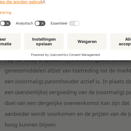
Niet alleen eenzijdig handelen van farmaceuten sta
mededingingsautoriteiten. De Europese Commissie
pay-for-delay overeenkomsten strijdig (kunnen) zij
Pay-for-delay afspraken zijn schikkingsovereenko
geneesmiddelen afziet van toetreding tot de markt
een (voormalig) patenthouder actief is. In plaats
een (aanzienlijke) vergoeding van de (voormalig) 
doel van een dergelijke overeenkomst kan zijn dat
aanbieder wordt voorkomen en de prijzen van de (
hoog kunnen blijven.