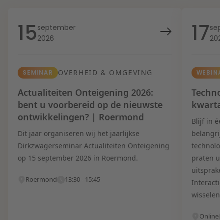
15
17
september
se
2026
20
OVERHEID & OMGEVING
SEMINAR
WEBIN
Actualiteiten Onteigening 2026:
Techno
bent u voorbereid op de nieuwste
kwart
ontwikkelingen? | Roermond
Blijf in
Dit jaar organiseren wij het jaarlijkse
belangri
Dirkzwagerseminar Actualiteiten Onteigening
technolo
op 15 september 2026 in Roermond.
praten u
uitsprak
Roermond
13:30 - 15:45
Interact
wisselen
Online