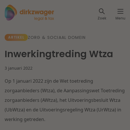
Expertises
Zoek
Menu
Corporate / M&A
Thema's
ZORG & SOCIAAL DOMEIN
ARTIKEL
Banking & Finance
Dichtbij de energietransitie
Kennis
Inwerkingtreding Wtza
Artikelen
Lees meer
Fiscaal
Events
3 januari 2022
Klantcases
Specialisten
Op 1 januari 2022 zijn de Wet toetreding
Arbeid & Pensioen
zorgaanbieders (Wtza), de Aanpassingswet Toetreding
Over ons
IT & Privacy
zorgaanbieders (AWtza), het Uitvoeringsbesluit Wtza
Dichtbij een toekomstbestendige zorg
(UbWtza) en de Uitvoeringsregeling Wtza (UrWtza) in
Over Dirkzwager
Werken bij
IE & Innovatie
werking getreden.
Lees meer