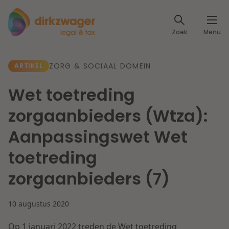
Expertises
Zoek
Menu
Corporate / M&A
Thema's
ZORG & SOCIAAL DOMEIN
ARTIKEL
Banking & Finance
Dichtbij de energietransitie
Kennis
Wet toetreding
Artikelen
Lees meer
Fiscaal
zorgaanbieders (Wtza):
Events
Aanpassingswet Wet
Klantcases
Specialisten
Arbeid & Pensioen
toetreding
Over ons
zorgaanbieders (7)
IT & Privacy
Dichtbij een toekomstbestendige zorg
Over Dirkzwager
Werken bij
10 augustus 2020
IE & Innovatie
Lees meer
Op 1 januari 2022 treden de Wet toetreding