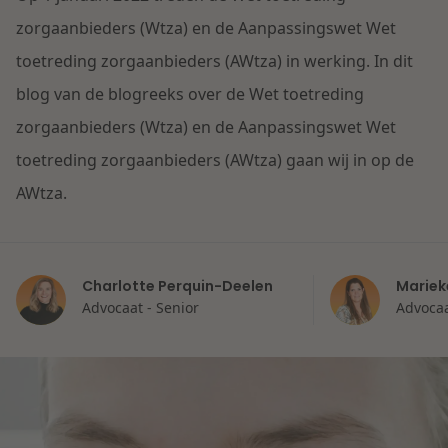
Contact
Herstructurering & Insolventie
Internationale partners
zorgaanbieders (Wtza) en de Aanpassingswet Wet
Nederlands
toetreding zorgaanbieders (AWtza) in werking. In dit
Energie
blog van de blogreeks over de Wet toetreding
Nieuws
zorgaanbieders (Wtza) en de Aanpassingswet Wet
Dichtbij de kansen en uitdagingen in de
Zorg & Sociaal domein
toetreding zorgaanbieders (AWtza) gaan wij in op de
woningbouw
AWtza.
Vastgoed
Lees meer
Overheid & Omgeving
Charlotte Perquin-Deelen
Mariek
Advocaat - Senior
Advocaa
Aanbesteding & Mededinging
Dichtbij de wendbare onderneming
Aansprakelijkheid & Verzekering
Lees meer