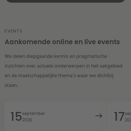
EVENTS
Aankomende online en live events
We delen diepgaande kennis en pragmatische
inzichten over actuele onderwerpen in het vakgebied
en de maatschappelijke thema's waar we dichtbij
staan.
15
17
september
se
2026
20