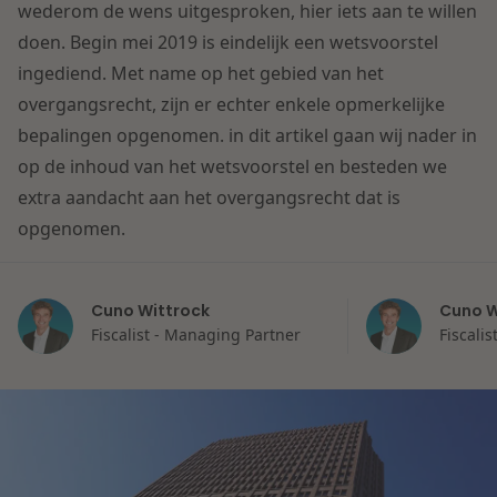
Contact
wederom de wens uitgesproken, hier iets aan te willen
Herstructurering & Insolventie
Internationale partners
doen. Begin mei 2019 is eindelijk een wetsvoorstel
Nederlands
ingediend. Met name op het gebied van het
Energie
overgangsrecht, zijn er echter enkele opmerkelijke
Nieuws
bepalingen opgenomen. in dit artikel gaan wij nader in
Dichtbij de kansen en uitdagingen in de
op de inhoud van het wetsvoorstel en besteden we
Zorg & Sociaal domein
woningbouw
extra aandacht aan het overgangsrecht dat is
opgenomen.
Vastgoed
Lees meer
Cuno Wittrock
Cuno W
Overheid & Omgeving
Fiscalist - Managing Partner
Fiscali
Aanbesteding & Mededinging
Dichtbij de wendbare onderneming
Aansprakelijkheid & Verzekering
Lees meer