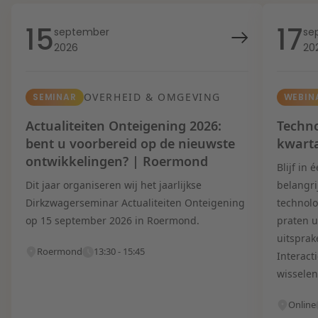
15
17
september
se
2026
20
OVERHEID & OMGEVING
SEMINAR
WEBIN
Actualiteiten Onteigening 2026:
Techno
bent u voorbereid op de nieuwste
kwart
ontwikkelingen? | Roermond
Blijf in
Dit jaar organiseren wij het jaarlijkse
belangri
Dirkzwagerseminar Actualiteiten Onteigening
technolo
op 15 september 2026 in Roermond.
praten u
uitsprak
Roermond
13:30 - 15:45
Interact
wisselen
Online