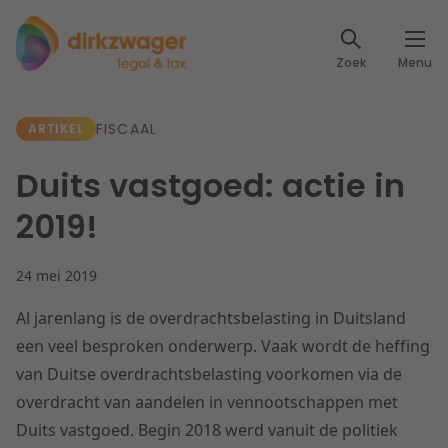
Expertises
Zoek
Menu
Corporate / M&A
Thema's
FISCAAL
ARTIKEL
Banking & Finance
Dichtbij de energietransitie
Kennis
Duits vastgoed: actie in
Artikelen
Lees meer
Fiscaal
2019!
Events
Klantcases
Specialisten
24 mei 2019
Arbeid & Pensioen
Al jarenlang is de overdrachtsbelasting in Duitsland
Over ons
IT & Privacy
een veel besproken onderwerp. Vaak wordt de heffing
Dichtbij een toekomstbestendige zorg
van Duitse overdrachtsbelasting voorkomen via de
Over Dirkzwager
Werken bij
overdracht van aandelen in vennootschappen met
IE & Innovatie
Lees meer
Duits vastgoed. Begin 2018 werd vanuit de politiek