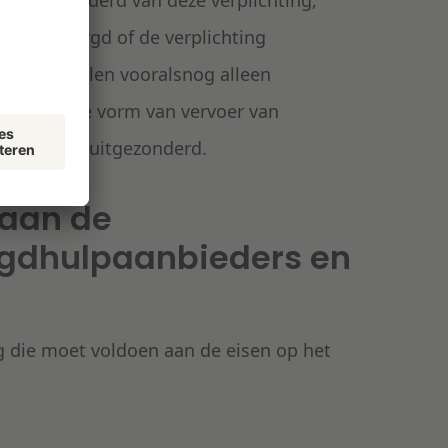
 uitgezonderd van deze verplichting,
ze is geborgd of de verplichting
t-AMvB zullen vooralsnog alleen
lenen in de vorm van vervoer van
en worden uitgezonderd.
 aan de
ugdhulpaanbieders en
ng die moet voldoen aan de eisen op het