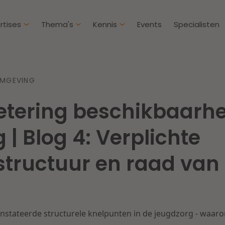
rtises
Thema's
Kennis
Events
Specialisten
Artikelen
Over D
OMGEVING
Klantcases
Intern
etering beschikbaarhe
IE & Innovatie
Overh
Nieuw
htbij een
Dichtbij de kansen en
 | Blog 4: Verplichte
ekomstbestendige
uitdagingen in de
Herstructurering & Insolventie
Aanbe
rg
woningbouw
tructuur en raad van 
Energie
Aansp
s meer
Lees meer
Zorg & Sociaal domein
Litiga
nstateerde structurele knelpunten in de jeugdzorg - waar
Vastgoed
Onder