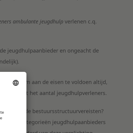
leners ambulante jeugdhulp
verlenen c.q.
 de jeugdhulpaanbieder en ongeacht de
ndelijk).
lichting om aan de eisen te voldoen altijd,
en ongeacht het aantal jeugdhulpverleners.
oldoen aan de bestuursstructuurvereisten?
 bepaalde categorieën jeugdhulpaanbieders