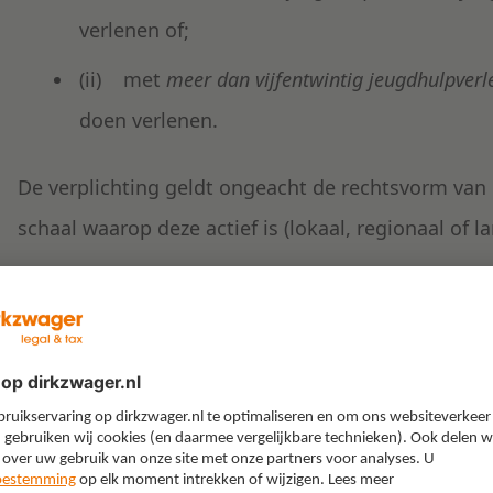
verlenen of;
(ii) met
meer dan vijfentwintig jeugdhulpver
doen verlenen.
De verplichting geldt ongeacht de rechtsvorm van
schaal waarop deze actief is (lokaal, regionaal of la
Voor
gecertificeerde instellingen
geldt de verp
ongeacht het type jeugdhulp dat zij uitvoeren 
Zijn er uitzonderingen op de verplichting om te v
Op grond van artikel 4.4.1 lid 2 Jeugdwet kunnen