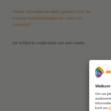
Welke aanvullende eisen gelden voor de
interne toezichthouder en raad van
toezicht?
Dit artikel is onderdeel van een reeks