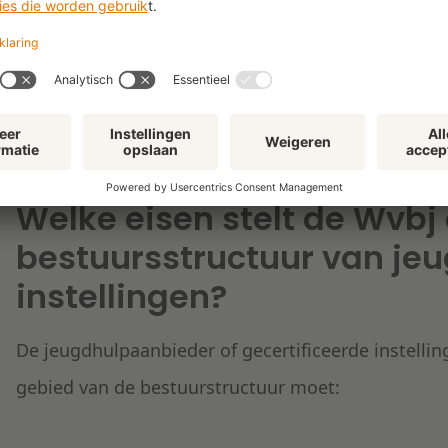
bij algemene maatregel van bestuur (AMvB) worden
bijvoorbeeld wanneer het toezicht al op andere wij
disproportioneel wordt geacht. Volgens de concep
jeugdhulpaanbieders die uitsluitend jeugdhulp ver
jeugdigen en gemeenten die zelf jeugdhulp verlen
Welke eisen stelt de Wvbj
bestuursstructuur van je
instellingen?
De jeugdhulpaanbieder of gecertificeerde instelli
gebied van de bestuurstructuur moet: