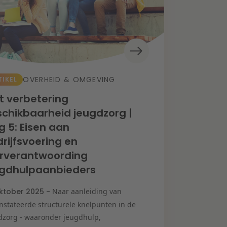
OVERHEID & OMGEVING
TIKEL
 verbetering
chikbaarheid jeugdzorg |
g 5: Eisen aan
rijfsvoering en
arverantwoording
ugdhulpaanbieders
ktober 2025 -
Naar aanleiding van
nstateerde structurele knelpunten in de
dzorg - waaronder jeugdhulp,