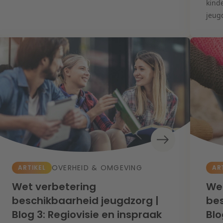
kind
jeugd
OVERHEID & OMGEVING
ARTIKEL
AR
Wet verbetering
Wet
beschikbaarheid jeugdzorg |
bes
Blog 3: Regiovisie en inspraak
Blo