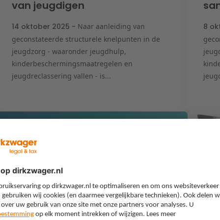
van jeugdigen
sam
14 oktober 2025 -
Naar aanleiding van
8 ok
geconstateerde structurele knelpunten in de
geco
jeugdzorg - waaronder jeugdhulp,
jeug
kinderbeschermingsmaatregelen en
kind
jeugdreclassering vallen - is...
jeugd
Op de hoogte in uw
interessegebied