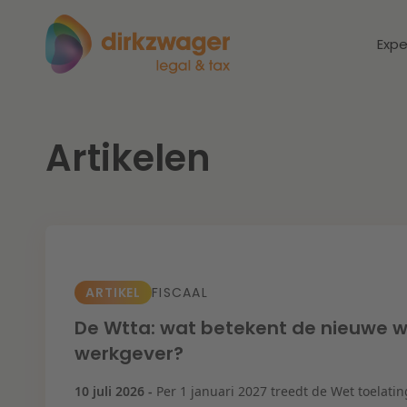
Expe
Artikelen
Expertises
Thema's
Corporate / M&A
Dichtbij de
Dic
energietransitie
to
Banking & Finance
zo
ARTIKEL
FISCAAL
Fiscaal
Lees meer
Lee
De Wtta: wat betekent de nieuwe we
werkgever?
Arbeid & Pensioen
10 juli 2026 -
Per 1 januari 2027 treedt de Wet toelatin
IT & Privacy