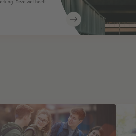
werking. Deze wet heeft
pertises
nbesteding & Mededinging
nsprakelijkheid & Verzekering
beid & Pensioen