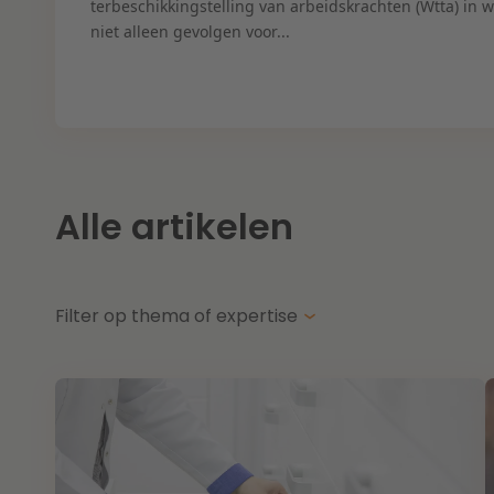
terbeschikkingstelling van arbeidskrachten (Wtta) in 
niet alleen gevolgen voor...
Alle artikelen
Filter op thema of expertise
Thema's
Ex
Energietransitie
Aa
Kansen en uitdagingen in de woningbouw
Aa
Toekomstbestendige zorg
Ar