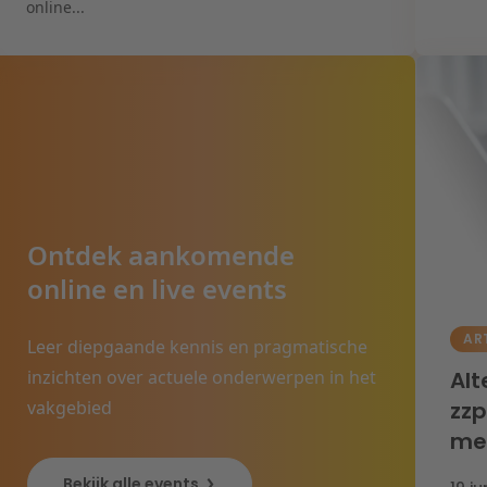
online...
Ontdek aankomende
online en live events
AR
Leer diepgaande kennis en pragmatische
inzichten over actuele onderwerpen in het
Alt
vakgebied
zzp
me
Bekijk alle events