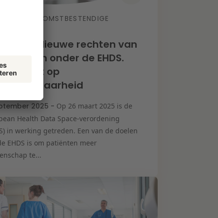
TOEKOMSTBESTENDIGE
TIKEL
ZORG
greeks: Nieuwe rechten van
rokkenen onder de EHDS.
l II: recht op
erdraagbaarheid
ptember 2025 -
Op 26 maart 2025 is de
pean Health Data Space-verordening
S) in werking getreden. Een van de doelen
de EHDS is om patiënten meer
enschap te...