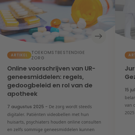
TOEKOMSTBESTENDIGE
ARTIKEL
AR
ZORG
Online voorschrijven van UR-
Jur
geneesmiddelen: regels,
Gez
gedoogbeleid en rol van de
15 ju
apotheek
belan
van 
7 augustus 2025 -
De zorg wordt steeds
2025 
digitaler. Patiënten videobellen met hun
huisarts, psychiaters houden online consulten
en zelfs sommige geneesmiddelen kunnen