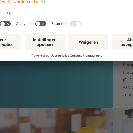
Met onze themanieuwsbrief ontvangt u
AR
belangrijke updates en ontwikkelingen
Blo
direct in uw inbox
bet
Dee
ov
Meld u aan
9 se
Euro
(EHD
van 
zegg