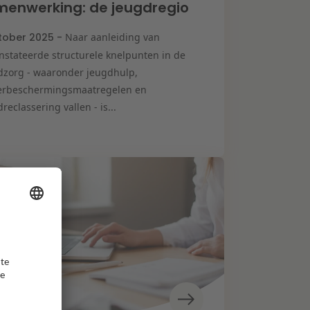
enwerking: de jeugdregio
tober 2025 -
Naar aanleiding van
nstateerde structurele knelpunten in de
dzorg - waaronder jeugdhulp,
erbeschermingsmaatregelen en
reclassering vallen - is...