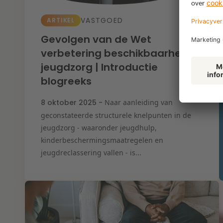
VASTGOED
ARTIKEL
Gevolgen van de Wet
verbetering beschikbaarheid
jeugdzorg | Introductie
blogreeks
8 oktober 2025 -
Naar aanleiding van
geconstateerde structurele knelpunten in de
jeugdzorg - waaronder jeugdhulp,
kinderbeschermingsmaatregelen en
jeugdreclassering vallen - is...