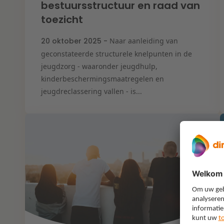
bestuursstructuur en raad van
toezicht
20 oktober 2025 -
Naar aanleiding van
geconstateerde structurele knelpunten in de
jeugdzorg - waaronder jeugdhulp,
kinderbeschermingsmaatregelen en
jeugdreclassering vallen - is...