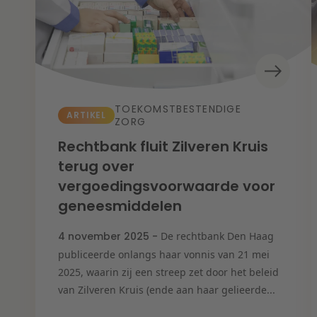
Wendbare onderneming
Ba
Co
De
En
Fis
He
IE 
IT 
Lit
TOEKOMSTBESTENDIGE
On
ARTIKEL
ZORG
Ov
Va
Rechtbank fluit Zilveren Kruis
Zo
terug over
vergoedingsvoorwaarde voor
geneesmiddelen
4 november 2025 -
De rechtbank Den Haag
publiceerde onlangs haar vonnis van 21 mei
2025, waarin zij een streep zet door het beleid
van Zilveren Kruis (ende aan haar gelieerde...