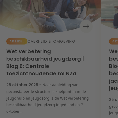
nking & Finance
rporate & M&A
 veerkrachtige onderneming
ergie
caal
rstructurering & Insolventie
& Innovatie
& Privacy
igation
OVERHEID & OMGEVING
ARTIKEL
AR
derwijs
erheid & Omgeving
stgoed
Wet verbetering
Wet
rg & Sociaal domein
beschikbaarheid jeugdzorg |
bes
Blog 6: Centrale
Blo
toezichthoudende rol NZa
bed
ja
28 oktober 2025 -
Naar aanleiding van
je
geconstateerde structurele knelpunten in de
jeugdhulp en jeugdzorg is de Wet verbetering
25 o
beschikbaarheid jeugdzorg ingediend en 7
geco
oktober...
jeug